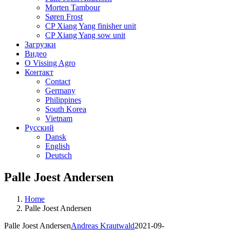
Morten Tambour
Søren Frost
CP Xiang Yang finisher unit
CP Xiang Yang sow unit
Загрузки
Видео
О Vissing Agro
Контакт
Contact
Germany
Philippines
South Korea
Vietnam
Русский
Dansk
English
Deutsch
Palle Joest Andersen
Home
Palle Joest Andersen
Palle Joest Andersen
Andreas Krautwald
2021-09-