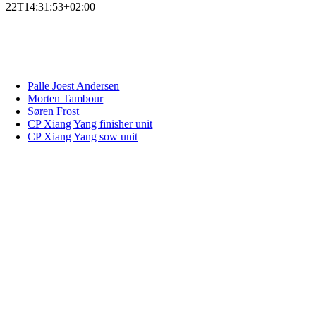
22T14:31:53+02:00
Проект репродуктора, отмеченный
наградами, Дания​
Palle Joest Andersen
Morten Tambour
Søren Frost
CP Xiang Yang finisher unit
CP Xiang Yang sow unit