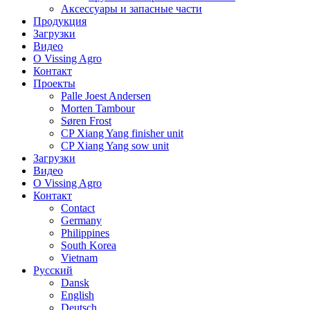
Аксессуары и запасные части
Продукция
Загрузки
Видео
О Vissing Agro
Контакт
Проекты
Palle Joest Andersen
Morten Tambour
Søren Frost
CP Xiang Yang finisher unit
CP Xiang Yang sow unit
Загрузки
Видео
О Vissing Agro
Контакт
Contact
Germany
Philippines
South Korea
Vietnam
Русский
Dansk
English
Deutsch