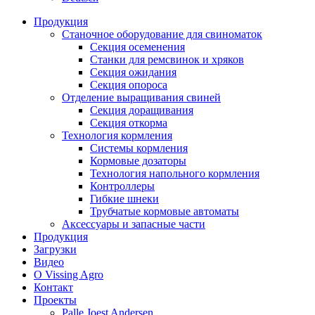
Продукция
Станочное оборудование для свиноматок
Секция осеменения
Станки для ремсвинок и хряков
Секция ожидания
Секция опороса
Отделение выращивания свиней
Секция доращивания
Секция откорма
Технология кормления
Системы кормления
Кормовые дозаторы
Технология напольного кормления
Контроллеры
Гибкие шнеки
Трубчатые кормовые автоматы
Аксессуары и запасные части
Продукция
Загрузки
Видео
О Vissing Agro
Контакт
Проекты
Palle Joest Andersen