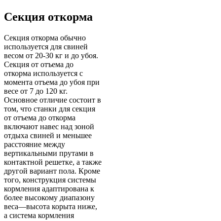
Секция откорма
Секция откорма обычно
используется для свиней
весом от 20-30 кг и до убоя.
Секция от отъема до
откорма используется с
момента отъема до убоя при
весе от 7 до 120 кг.
Основное отличие состоит в
том, что станки для секция
от отъема до откорма
включают навес над зоной
отдыха свиней и меньшее
расстояние между
вертикальными прутами в
контактной решетке, а также
другой вариант пола. Кроме
того, конструкция системы
кормления адаптирована к
более высокому диапазону
веса—высота корыта ниже,
а система кормления