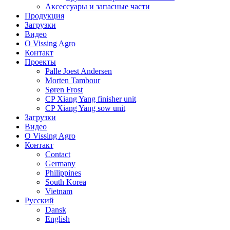
Аксессуары и запасные части
Продукция
Загрузки
Видео
О Vissing Agro
Контакт
Проекты
Palle Joest Andersen
Morten Tambour
Søren Frost
CP Xiang Yang finisher unit
CP Xiang Yang sow unit
Загрузки
Видео
О Vissing Agro
Контакт
Contact
Germany
Philippines
South Korea
Vietnam
Русский
Dansk
English