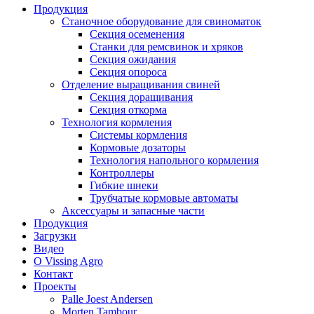
Продукция
Станочное оборудование для свиноматок
Секция осеменения
Станки для ремсвинок и хряков
Секция ожидания
Секция опороса
Отделение выращивания свиней
Секция доращивания
Секция откорма
Технология кормления
Системы кормления
Кормовые дозаторы
Технология напольного кормления
Контроллеры
Гибкие шнеки
Трубчатые кормовые автоматы
Аксессуары и запасные части
Продукция
Загрузки
Видео
О Vissing Agro
Контакт
Проекты
Palle Joest Andersen
Morten Tambour