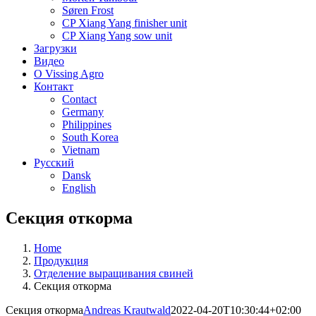
Søren Frost
CP Xiang Yang finisher unit
CP Xiang Yang sow unit
Загрузки
Видео
О Vissing Agro
Контакт
Contact
Germany
Philippines
South Korea
Vietnam
Русский
Dansk
English
Секция откорма
Home
Продукция
Отделение выращивания свиней
Секция откорма
Секция откорма
Andreas Krautwald
2022-04-20T10:30:44+02:00