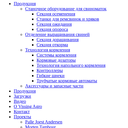
Продукция
Станочное оборудование для свиноматок
Секция осеменения
Станки для ремсвинок и хряков
Секция ожидания
Секция опороса
Отделение выращивания свиней
Секция доращивания
Секция откорма
Технология кормления
Системы кормления
Кормовые дозаторы
Технология напольного кормления
Контроллеры
Гибкие шнеки
Трубчатые кормовые автоматы
Аксессуары и запасные части
Продукция
Загрузки
Видео
О Vissing Agro
Контакт
Проекты
Palle Joest Andersen
Morten Tambour