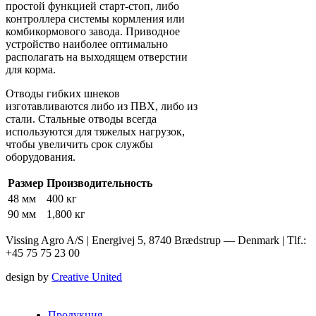
простой функцией старт-стоп, либо
контроллера системы кормления или
комбикормового завода. Приводное
устройство наиболее оптимально
располагать на выходящем отверстии
для корма.
Отводы гибких шнеков
изготавливаются либо из ПВХ, либо из
стали. Стальные отводы всегда
используются для тяжелых нагрузок,
чтобы увеличить срок службы
оборудования.
Размер
Производительность
48 мм
400 кг
90 мм
1,800 кг
Vissing Agro A/S | Energivej 5, 8740 Brædstrup — Denmark | Tlf.:
+45 75 75 23 00
design by
Creative United
Продукция