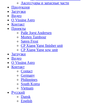
Аксессуары и запасные части
Продукция
Загрузки
Видео
О Vissing Agro
Контакт
Проекты
Palle Joest Andersen
Morten Tambour
Søren Frost
CP Xiang Yang finisher unit
CP Xiang Yang sow unit
Загрузки
Видео
О Vissing Agro
Контакт
Contact
Germany
Philippines
South Korea
Vietnam
Русский
Dansk
English