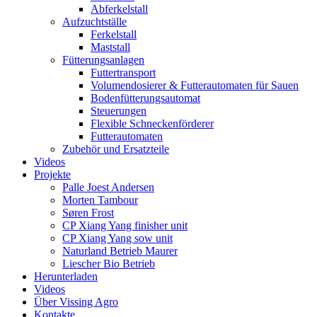
Abferkelstall
Aufzuchtställe
Ferkelstall
Maststall
Fütterungsanlagen
Futtertransport
Volumendosierer & Futterautomaten für Sauen
Bodenfütterungsautomat
Steuerungen
Flexible Schneckenförderer
Futterautomaten
Zubehör und Ersatzteile
Videos
Projekte
Palle Joest Andersen
Morten Tambour
Søren Frost
CP Xiang Yang finisher unit
CP Xiang Yang sow unit
Naturland Betrieb Maurer
Liescher Bio Betrieb
Herunterladen
Videos
Über Vissing Agro
Kontakte