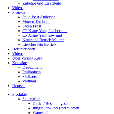
Zubehör und Ersatzteile
Videos
Projekte
Palle Joest Andersen
Morten Tambour
Søren Frost
CP Xiang Yang finisher unit
CP Xiang Yang sow unit
Naturland Betrieb Maurer
Liescher Bio Betrieb
Herunterladen
Videos
Über Vissing Agro
Kontakte
Deutschland
Philippinen
Südkorea
Vietnam
Deutsch
Produkte
Sauenställe
Deck- / Besamungsstall
Jungsauen- und Eberbuchten
Wartestall