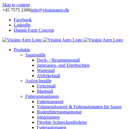
Skip to content
+45 7575 2300
|
info@vissingagro.dk
Facebook
LinkedIn
Danish Farm Concept
Produkte
Sauenställe
Deck- / Besamungsstall
Jungsauen- und Eberbuchten
Wartestall
Abferkelstall
Aufzuchtställe
Ferkelstall
Maststall
Fütterungsanlagen
Futtertransport
Volumendosierer & Futterautomaten für Sauen
Bodenfütterungsautomat
Steuerungen
Flexible Schneckenförderer
Futterautomaten