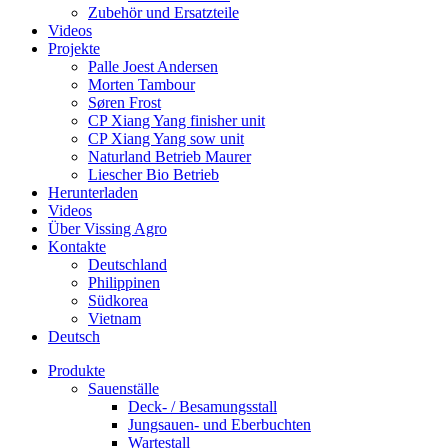
Zubehör und Ersatzteile
Videos
Projekte
Palle Joest Andersen
Morten Tambour
Søren Frost
CP Xiang Yang finisher unit
CP Xiang Yang sow unit
Naturland Betrieb Maurer
Liescher Bio Betrieb
Herunterladen
Videos
Über Vissing Agro
Kontakte
Deutschland
Philippinen
Südkorea
Vietnam
Deutsch
Produkte
Sauenställe
Deck- / Besamungsstall
Jungsauen- und Eberbuchten
Wartestall