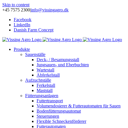
Skip to content
+45 7575 2300
|
info@vissingagro.dk
Facebook
LinkedIn
Danish Farm Concept
Produkte
Sauenställe
Deck- / Besamungsstall
Jungsauen- und Eberbuchten
Wartestall
Abferkelstall
Aufzuchtställe
Ferkelstall
Maststall
Fütterungsanlagen
Futtertransport
Volumendosierer & Futterautomaten für Sauen
Bodenfütterungsautomat
Steuerungen
Flexible Schneckenförderer
Futterautomaten