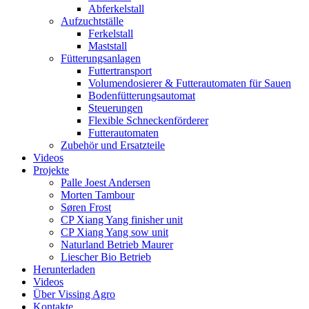
Abferkelstall
Aufzuchtställe
Ferkelstall
Maststall
Fütterungsanlagen
Futtertransport
Volumendosierer & Futterautomaten für Sauen
Bodenfütterungsautomat
Steuerungen
Flexible Schneckenförderer
Futterautomaten
Zubehör und Ersatzteile
Videos
Projekte
Palle Joest Andersen
Morten Tambour
Søren Frost
CP Xiang Yang finisher unit
CP Xiang Yang sow unit
Naturland Betrieb Maurer
Liescher Bio Betrieb
Herunterladen
Videos
Über Vissing Agro
Kontakte