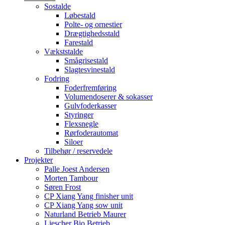
Sostalde
Løbestald
Polte- og ornestier
Drægtighedsstald
Farestald
Vækststalde
Smågrisestald
Slagtesvinestald
Fodring
Foderfremføring
Volumendoserer & sokasser
Gulvfoderkasser
Styringer
Flexsnegle
Rørfoderautomat
Siloer
Tilbehør / reservedele
Projekter
Palle Joest Andersen
Morten Tambour
Søren Frost
CP Xiang Yang finisher unit
CP Xiang Yang sow unit
Naturland Betrieb Maurer
Liescher Bio Betrieb