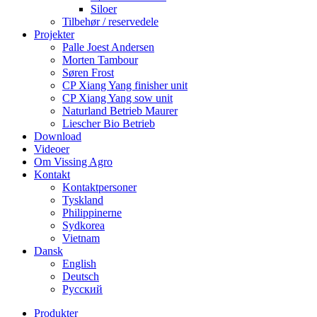
Siloer
Tilbehør / reservedele
Projekter
Palle Joest Andersen
Morten Tambour
Søren Frost
CP Xiang Yang finisher unit
CP Xiang Yang sow unit
Naturland Betrieb Maurer
Liescher Bio Betrieb
Download
Videoer
Om Vissing Agro
Kontakt
Kontaktpersoner
Tyskland
Philippinerne
Sydkorea
Vietnam
Dansk
English
Deutsch
Русский
Produkter