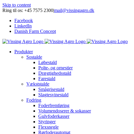
Skip to content
Ring til os: +45 7575 2300
|
mail@vissingagro.dk
Facebook
LinkedIn
Danish Farm Concept
Produkter
Sostalde
Løbestald
Polte- og ornestier
Drægtighedsstald
Farestald
Vækststalde
Smågrisestald
Slagtesvinestald
Fodring
Foderfremføring
Volumendoserer & sokasser
Gulvfoderkasser
Styringer
Flexsnegle
Rørfoderautomat