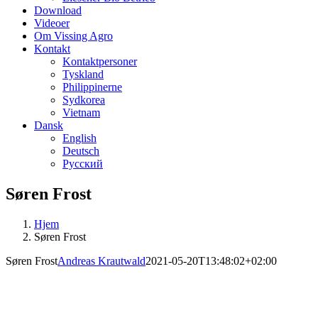
Download
Videoer
Om Vissing Agro
Kontakt
Kontaktpersoner
Tyskland
Philippinerne
Sydkorea
Vietnam
Dansk
English
Deutsch
Русский
Søren Frost
Hjem
Søren Frost
Søren Frost
Andreas Krautwald
2021-05-20T13:48:02+02:00
Renovering af ESF-drægtighedsstald til
gulvfodring, Danmark​