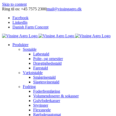
Skip to content
Ring til os: +45 7575 2300
|
mail@vissingagro.dk
Facebook
LinkedIn
Danish Farm Concept
Produkter
Sostalde
Løbestald
Polte- og ornestier
Drægtighedsstald
Farestald
Vækststalde
Smågrisestald
Slagtesvinestald
Fodring
Foderfremføring
Volumendoserer & sokasser
Gulvfoderkasser
Styringer
Flexsnegle
Rørfoderautomat