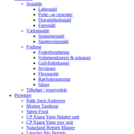
Sostalde
Løbestald
Polte- og ornestier
Drægtighedsstald
Farestald
Vækststalde
Smågrisestald
Slagtesvinestald
Fodring
Foderfremføring
Volumendoserer & sokasser
Gulvfoderkasser
Styringer
Flexsnegle
Rørfoderautomat
Siloer
Tilbehør / reservedele
Projekter
Palle Joest Andersen
Morten Tambour
Søren Frost
CP Xiang Yang finisher unit
CP Xiang Yang sow unit
Naturland Betrieb Maurer
Liescher Bio Betrieb