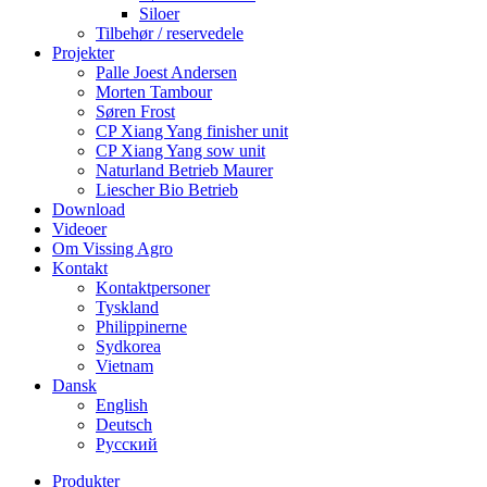
Siloer
Tilbehør / reservedele
Projekter
Palle Joest Andersen
Morten Tambour
Søren Frost
CP Xiang Yang finisher unit
CP Xiang Yang sow unit
Naturland Betrieb Maurer
Liescher Bio Betrieb
Download
Videoer
Om Vissing Agro
Kontakt
Kontaktpersoner
Tyskland
Philippinerne
Sydkorea
Vietnam
Dansk
English
Deutsch
Русский
Produkter