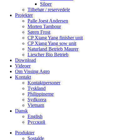
Siloer
Tilbehør / reservedele
Projekter
Palle Joest Andersen
Morten Tambour
Søren Frost
CP Xiang Yang finisher unit
CP Xiang Yang sow unit
Naturland Betrieb Maurer
Liescher Bio Betrieb
Download
Videoer
Om Vissing Agro
Kontakt
Kontaktpersoner
Tyskland
Philippinerne
Sydkorea
Vietnam
Dansk
English
Русский
Produkter
Sostalde