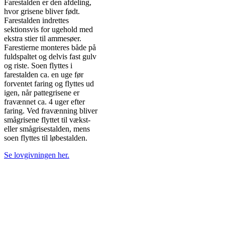
Farestalden er den afdeling,
hvor grisene bliver født.
Farestalden indrettes
sektionsvis for ugehold med
ekstra stier til ammesøer.
Farestierne monteres både på
fuldspaltet og delvis fast gulv
og riste. Soen flyttes i
farestalden ca. en uge før
forventet faring og flyttes ud
igen, når pattegrisene er
fravænnet ca. 4 uger efter
faring. Ved fravænning bliver
smågrisene flyttet til vækst-
eller smågrisestalden, mens
soen flyttes til løbestalden.
Se lovgivningen her.