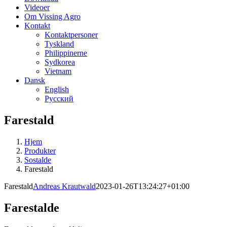
Videoer
Om Vissing Agro
Kontakt
Kontaktpersoner
Tyskland
Philippinerne
Sydkorea
Vietnam
Dansk
English
Русский
Farestald
Hjem
Produkter
Sostalde
Farestald
Farestald
Andreas Krautwald
2023-01-26T13:24:27+01:00
Farestalde