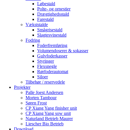
Løbestald
Polte- og ornestier
Drægtighedsstald
Farestald
Vækststalde
Smågrisestald
Slagtesvinestald
Fodring
Foderfremføring
Volumendoserer & sokasser
Gulvfoderkasser
Styringer
Flexsnegle
Rørfoderautomat
Siloer
Tilbehør / reservedele
Projekter
Palle Joest Andersen
Morten Tambour
Søren Frost
CP Xiang Yang finisher unit
CP Xiang Yang sow unit
Naturland Betrieb Maurer
Liescher Bio Betrieb
Download