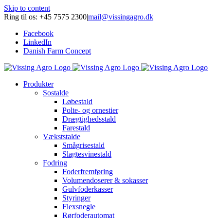
Skip to content
Ring til os: +45 7575 2300
|
mail@vissingagro.dk
Facebook
LinkedIn
Danish Farm Concept
Produkter
Sostalde
Løbestald
Polte- og ornestier
Drægtighedsstald
Farestald
Vækststalde
Smågrisestald
Slagtesvinestald
Fodring
Foderfremføring
Volumendoserer & sokasser
Gulvfoderkasser
Styringer
Flexsnegle
Rørfoderautomat