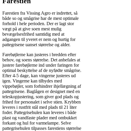
Farestien
Farestien fra Vissing Agro er indrettet, så
både so og smågrise har de mest optimale
forhold i hele perioden. Der er lagt stor
vægt på at give soen mest mulig
bevægelsesfrihed samtidig med at
adgangen til yveret er nem og hurtig for
pattegrisene uanset størrelse og alder.
Farebøjlerne kan justeres i bredden efter
behov, og soens størrelse. Det anbefales at
justere farebøjlerne ind under faringen for
optimal beskyttelse af de nyfødte smågrise.
Efter 4-5 dage, kan vingerne justeres ud
igen. Vingerne kan tilbydes med
vippebøjler, som forhindrer ihjellægning af
pattegrisene. Baglågen er designet med en
teleskopjustering, som giver god plads og
frihed for personalet i selve stien. Krybben
leveres i rustfrit stål med plads til 21 liter
foder. Pattegrisehulen kan leveres i både
plast og vandfaste plader med ombukket
forkant og hul for varmelampe. Selve
pattegrisehulen tilpasses farestiens størrelse