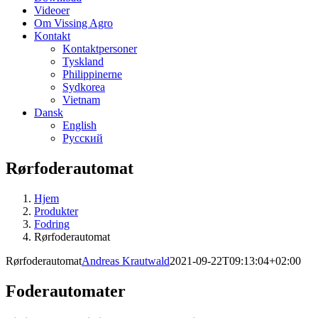
Videoer
Om Vissing Agro
Kontakt
Kontaktpersoner
Tyskland
Philippinerne
Sydkorea
Vietnam
Dansk
English
Русский
Rørfoderautomat
Hjem
Produkter
Fodring
Rørfoderautomat
Rørfoderautomat
Andreas Krautwald
2021-09-22T09:13:04+02:00
Foderautomater