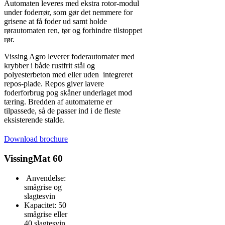
Automaten leveres med ekstra rotor-modul
under foderrør, som gør det nemmere for
grisene at få foder ud samt holde
rørautomaten ren, tør og forhindre tilstoppet
rør.
Vissing Agro leverer foderautomater med
krybber i både rustfrit stål og
polyesterbeton med eller uden integreret
repos-plade. Repos giver lavere
foderforbrug pog skåner underlaget mod
tæring. Bredden af automaterne er
tilpassede, så de passer ind i de fleste
eksisterende stalde.
Download brochure
VissingMat 60
Anvendelse:
smågrise og
slagtesvin
Kapacitet: 50
smågrise eller
40 slagtesvin