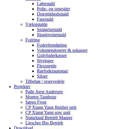
Løbestald
Polte- og ornestier
Drægtighedsstald
Farestald
Vækststalde
Smågrisestald
Slagtesvinestald
Fodring
Foderfremføring
Volumendoserer & sokasser
Gulvfoderkasser
Styringer
Flexsnegle
Rørfoderautomat
Siloer
Tilbehør / reservedele
Projekter
Palle Joest Andersen
Morten Tambour
Søren Frost
CP Xiang Yang finisher unit
CP Xiang Yang sow unit
Naturland Betrieb Maurer
Liescher Bio Betrieb
Download