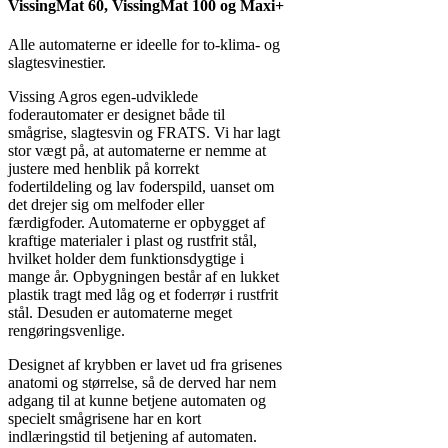
VissingMat 60, VissingMat 100 og Maxi+
Alle automaterne er ideelle for to-klima- og
slagtesvinestier.
Vissing Agros egen-udviklede
foderautomater er designet både til
smågrise, slagtesvin og FRATS. Vi har lagt
stor vægt på, at automaterne er nemme at
justere med henblik på korrekt
fodertildeling og lav foderspild, uanset om
det drejer sig om melfoder eller
færdigfoder. Automaterne er opbygget af
kraftige materialer i plast og rustfrit stål,
hvilket holder dem funktionsdygtige i
mange år. Opbygningen består af en lukket
plastik tragt med låg og et foderrør i rustfrit
stål. Desuden er automaterne meget
rengøringsvenlige.
Designet af krybben er lavet ud fra grisenes
anatomi og størrelse, så de derved har nem
adgang til at kunne betjene automaten og
specielt smågrisene har en kort
indlæringstid til betjening af automaten.