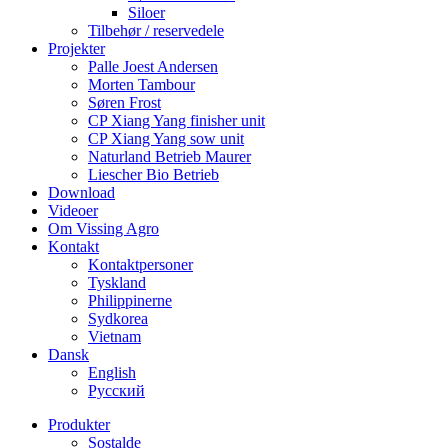
Siloer
Tilbehør / reservedele
Projekter
Palle Joest Andersen
Morten Tambour
Søren Frost
CP Xiang Yang finisher unit
CP Xiang Yang sow unit
Naturland Betrieb Maurer
Liescher Bio Betrieb
Download
Videoer
Om Vissing Agro
Kontakt
Kontaktpersoner
Tyskland
Philippinerne
Sydkorea
Vietnam
Dansk
English
Русский
Produkter
Sostalde