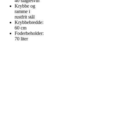
40 slagtesvin
Krybbe og
ramme i
rustfrit stål
Krybbebredde:
60 cm
Foderbeholder:
70 liter