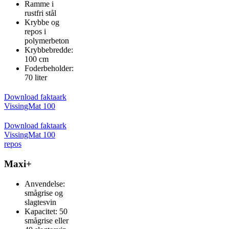
Ramme i
rustfri stål
Krybbe og
repos i
polymerbeton
Krybbebredde:
100 cm
Foderbeholder:
70 liter
Download faktaark
VissingMat 100
Download faktaark
VissingMat 100
repos
Maxi+
Anvendelse:
smågrise og
slagtesvin
Kapacitet: 50
smågrise eller