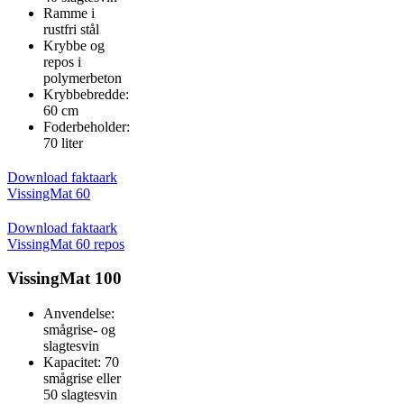
Ramme i
rustfri stål
Krybbe og
repos i
polymerbeton
Krybbebredde:
60 cm
Foderbeholder:
70 liter
Download faktaark
VissingMat 60
Download faktaark
VissingMat 60 repos
VissingMat 100
Anvendelse:
smågrise- og
slagtesvin
Kapacitet: 70
smågrise eller
50 slagtesvin