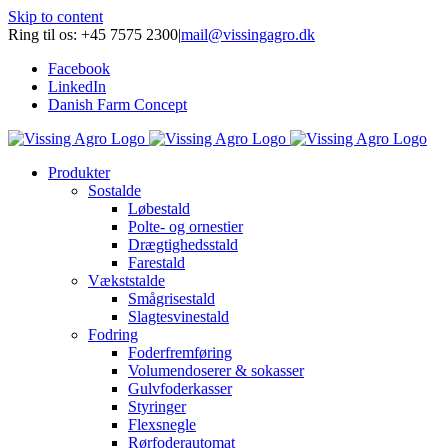
Skip to content
Ring til os: +45 7575 2300
|
mail@vissingagro.dk
Facebook
LinkedIn
Danish Farm Concept
Produkter
Sostalde
Løbestald
Polte- og ornestier
Drægtighedsstald
Farestald
Vækststalde
Smågrisestald
Slagtesvinestald
Fodring
Foderfremføring
Volumendoserer & sokasser
Gulvfoderkasser
Styringer
Flexsnegle
Rørfoderautomat